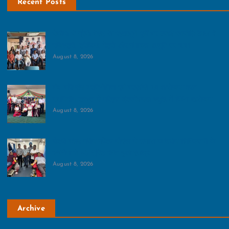
Recent Posts
नेफोमा ने ग्रेनो वेस्‍ट के महत्‍वपूर्ण मुद्दों पर बनाई रणनीति:बैठक में
रजिस्ट्री, ट्रैफिक, मेट्रो और गंगाजल आपूर्ति पर चर्चा
August 8, 2026
पंच परिवर्तन प्रतियोगिता एवं प्रदर्शनी का आयोजन:भारत
नवनिर्माण ट्रस्ट ने ग्रैड्स इंटरनेशनल स्कूल में किया आयोजन
August 8, 2026
रोटरी क्लब ग्रीन ग्रेटर नोएडा ने लगाया रक्तदान शिविर:सभी के
सहयोग से 45 यूनिट रक्त हुआ एकत्र
August 8, 2026
Archive