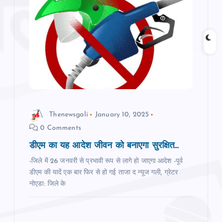
g
a
t
i
o
Thenewsgali
January 10, 2025
0 Comments
n
डीएम का यह आदेश जीवन को बनाएगा सुरक्षित...
-जिले में 26 जनवरी से प्रभावी रूप से लागे हो जाएगा आदेश -पूर्व
डीएम की यादें एक बार फ‍िर से हो गई ताजा द न्‍यूज गली, ग्रेटर
नोएडा: जिले के