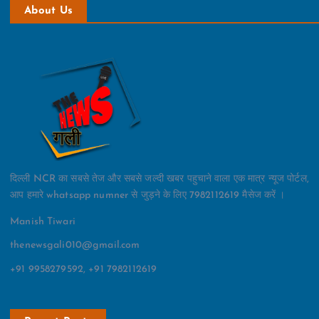
About Us
दिल्ली NCR का सबसे तेज और सबसे जल्दी खबर पहुचाने वाला एक मात्र न्यूज पोर्टल,
आप हमारे whatsapp numner से जुड़ने के लिए 7982112619 मैसेज करें ।
Manish Tiwari
thenewsgali010@gmail.com
+91 9958279592, +91 7982112619