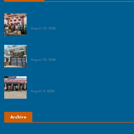
जलवायु विहार में महिलाओं का रंगारंग सावन उत्सव :संगीत, नृत्य,
लोकगीत और मनोरंजक गतिविधियों की प्रस्‍तुति
August 10, 2026
स्‍कूल में हो रहा था बच्‍चों की सुरक्षा से खिलवाड़:बाल भारती पब्लिक
स्‍कूल से मांगा गया स्‍पष्‍टीकरण
August 10, 2026
एटीएम बदलकर खातों से रकम उड़ाने वाले गिरोह का पर्दाफाश, साथ
लेकर घूम रहे थे 103 एटीएम कार्ड और स्वैप मशीन
August 9, 2026
Archive