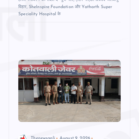
विहार, SheInspire Foundation और Yatharth Super
Speciality Hospital के
Thenewsgali
August 9, 2026