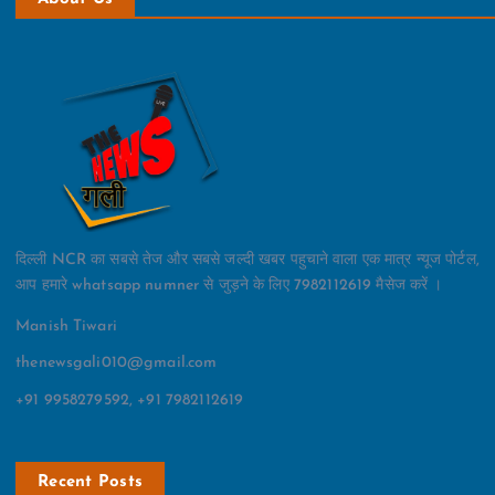
दिल्ली NCR का सबसे तेज और सबसे जल्दी खबर पहुचाने वाला एक मात्र न्यूज पोर्टल,
आप हमारे whatsapp numner से जुड़ने के लिए 7982112619 मैसेज करें ।
Manish Tiwari
thenewsgali010@gmail.com
+91 9958279592, +91 7982112619
Recent Posts