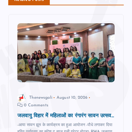
i
g
a
t
i
o
n
Thenewsgali
August 10, 2026
0 Comments
जलवायु विहार में महिलाओं का रंगारंग सावन उत्सव...
-आया सावन झूम के कार्यक्रम का हुआ आयोजन -पौधे लगाकर दिया
हरित पर्यावरण का संदेश द न्‍यूज गली,ग्रेटर नोएडा: RWA जलवायु