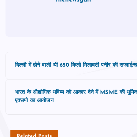
Thenewsgali
P
दिल्‍ली में होने वाली थी 650 किलो मिलावटी पनीर की सप्‍लाई:ख
o
s
भारत के औद्योगिक भविष्य को आकार देने में MSME की भूमिका 
एक्सपो का आयोजन
t
n
Related Posts