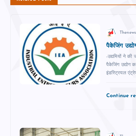
a
v
Thenews
i
पैकेजिंग उद्य
g
-उद्यमियों ने की
पैकेजिंग उद्योग 
a
इंडस्ट्रियल एंट्
t
Continue r
i
o