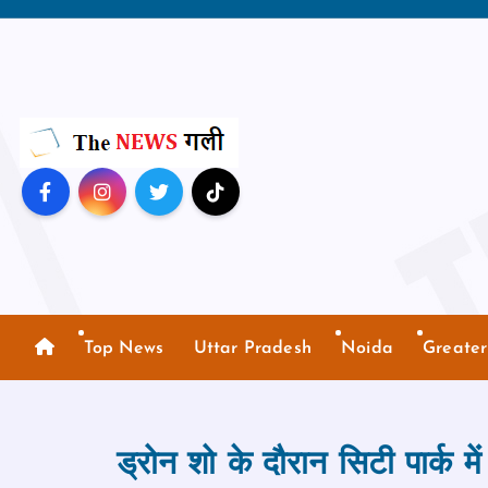
S
k
i
p
t
o
c
o
n
t
e
n
Top News
Uttar Pradesh
Noida
Greate
t
ड्रोन शो के दौरान सिटी पार्क में