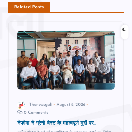
n
Related Posts
a
v
i
g
a
t
i
Thenewsgali
August 8, 2026
0 Comments
o
नेफोमा ने ग्रेनो वेस्‍ट के महत्‍वपूर्ण मुद्दों पर...
n