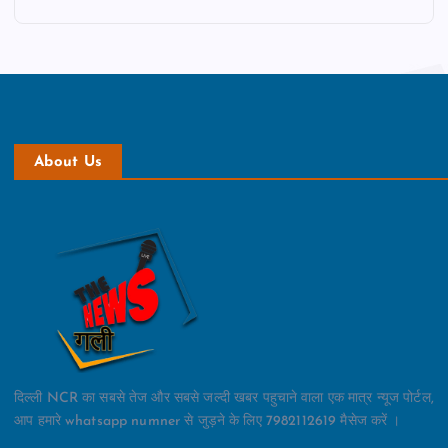
About Us
दिल्ली NCR का सबसे तेज और सबसे जल्दी खबर पहुचाने वाला एक मात्र न्यूज पोर्टल,
आप हमारे whatsapp numner से जुड़ने के लिए 7982112619 मैसेज करें ।