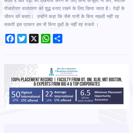
कदम है और पेड़ों की देखभाल करने के लिए कभी कंजूसी ना करे, क्योंकि
पौधारोपण वातावरण को शुद्ध बनाए रखने के लिए किया जाता है। पेड़ों के
जीवन को बचाए। उन्होंने कहा कि जैसे पानी के बिना मछली नहीं रह
सकती इस प्रकार हम भी बिना वृक्षों के नहीं रह सकते ।
F
T
X
W
S
a
wi
h
h
c
tt
at
ar
e
er
s
e
b
A
o
p
o
p
k