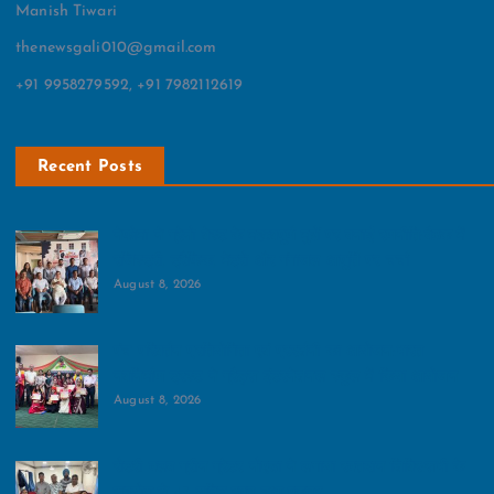
Manish Tiwari
thenewsgali010@gmail.com
+91 9958279592, +91 7982112619
Recent Posts
नेफोमा ने ग्रेनो वेस्‍ट के महत्‍वपूर्ण मुद्दों पर बनाई रणनीति:बैठक में
रजिस्ट्री, ट्रैफिक, मेट्रो और गंगाजल आपूर्ति पर चर्चा
August 8, 2026
पंच परिवर्तन प्रतियोगिता एवं प्रदर्शनी का आयोजन:भारत
नवनिर्माण ट्रस्ट ने ग्रैड्स इंटरनेशनल स्कूल में किया आयोजन
August 8, 2026
रोटरी क्लब ग्रीन ग्रेटर नोएडा ने लगाया रक्तदान शिविर:सभी के
सहयोग से 45 यूनिट रक्त हुआ एकत्र