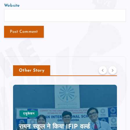
Website
Other Story
एजुकेशन
रायन स्‍कूल ने किया IFIP वर्ल्ड