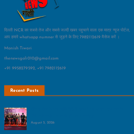
दिल्ली NCR का सबसे तेज और सबसे जल्दी खबर पहुचाने वाला एक मात्र न्यूज पोर्टल,
आप हमारे whatsapp numner से जुड़ने के लिए 7982112619 मैसेज करें ।
Manish Tiwari
thenewsgali010@gmail.com
+91 9958279592, +91 7982112619
Recent Posts
इंडिया इंटरनेशनल हॉस्पिटैलिटी एक्सपो का शुभारंभ:एक छत के
नीचे जुटे उद्योग जगत के दिग्गज व खरीदार
August 5, 2026