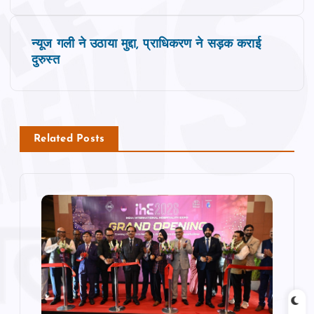
s
न्‍यूज गली ने उठाया मुद्दा, प्राधिकरण ने सड़क कराई
t
दुरुस्‍त
n
a
Related Posts
v
i
g
a
t