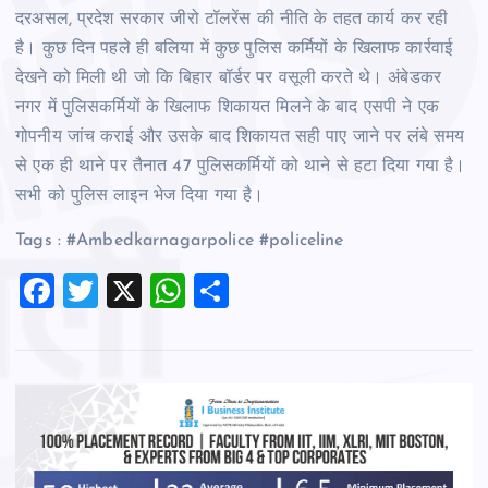
दरअसल, प्रदेश सरकार जीरो टॉलरेंस की नीति के तहत कार्य कर रही
है। कुछ दिन पहले ही बलिया में कुछ पुलिस कर्मियों के खिलाफ कार्रवाई
देखने को मिली थी जो कि बिहार बॉर्डर पर वसूली करते थे। अंबेडकर
नगर में पुलिसकर्मियों के खिलाफ शिकायत मिलने के बाद एसपी ने एक
गोपनीय जांच कराई और उसके बाद शिकायत सही पाए जाने पर लंबे समय
से एक ही थाने पर तैनात 47 पुलिसकर्मियों को थाने से हटा दिया गया है।
सभी को पुलिस लाइन भेज दिया गया है।
Tags : #Ambedkarnagarpolice #policeline
F
T
X
W
S
a
wi
h
h
c
tt
at
ar
e
er
s
e
b
A
o
p