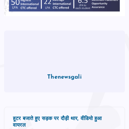
o
p
k
Thenewsgali
P
हूटर बजाते हुए सड़क पर दौड़ी थार, वीडियो हुआ
o
वायरल