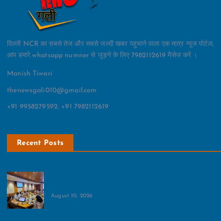
दिल्ली NCR का सबसे तेज और सबसे जल्दी खबर पहुचाने वाला एक मात्र न्यूज पोर्टल,
आप हमारे whatsapp numner से जुड़ने के लिए 7982112619 मैसेज करें ।
Manish Tiwari
thenewsgali010@gmail.com
+91 9958279592, +91 7982112619
Recent Posts
प्रमुख सचिव ने परखी यूपी इंटरनेशनल ट्रेड शो की
तैयारियां:आयोजन के व्यापक प्रचार-प्रसार के दिए निर्देश
August 10, 2026