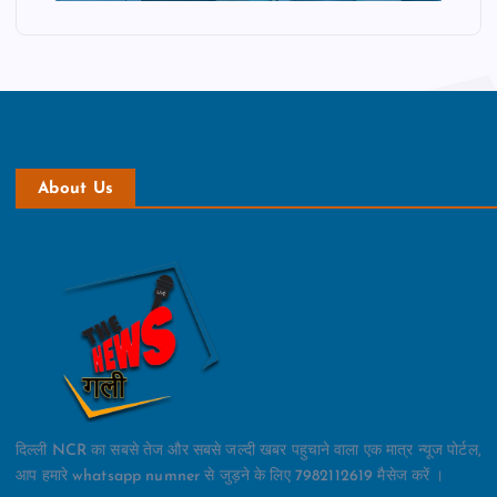
About Us
दिल्ली NCR का सबसे तेज और सबसे जल्दी खबर पहुचाने वाला एक मात्र न्यूज पोर्टल,
आप हमारे whatsapp numner से जुड़ने के लिए 7982112619 मैसेज करें ।