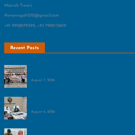
Manish Tiwari
thenewsgali010@gmail.com
+91 9958279592, +91 7982112619
Recent Posts
भूजल दोहन के खिलाफ खड़ा हुआ करप्‍शन फ्री इंडिया
संगठन:प्रदर्शन के बाद मुख्‍यमंत्री के नाम सौंपा ज्ञापन
August 7, 2026
आमजन के लिए खुलेगा शहीद विजय सिंह पथिक स्टेडियम:बैठक में
डीएम मेधा रूपम ने दिया अहम आदेश
August 6, 2026
दूषित पानी से 25 लोगों के बीमार होने की पुष्टि:सोसायटी के लोगों