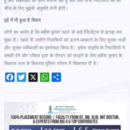
हूं और रखरखाव का काम संभाल रहा हूं और आप सभी निवासियों को हर
चीज के लिए मुझसे अनुमति लेनी होगी।
पूर्व में भी हुआ है विवाद
लोगों का आरोप है कि बबीश कुमार पहले भी कई रेसिडेंट्स से झगड़ा कर
चुका है। पहले भी उन्होंने निवासियों को डराने-धमकाने के लिए सुरक्षा गार्डों
और सुरक्षा पर्यवेक्षकों का इस्तेमाल किया है। इरोस संपूर्णम के निवासियों ने
धमकी देने और पवित्र पूजा के पोस्टर को फाड़ने के लिए बबीश कुमार के
खिलाफ पास के बिसरख पुलिस स्टेशन में शिकायत दी है।
F
T
X
W
S
a
wi
h
h
c
tt
at
ar
e
er
s
e
b
A
o
p