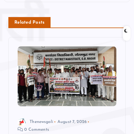
s
Related Posts
t
n
a
v
i
g
a
Thenewsgali
August 7, 2026
t
0 Comments