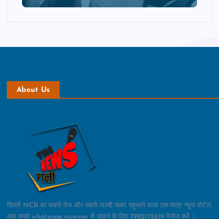
About Us
दिल्ली NCR का सबसे तेज और सबसे जल्दी खबर पहुचाने वाला एक मात्र न्यूज पोर्टल,
आप हमारे whatsapp numner से जुड़ने के लिए 7982112619 मैसेज करें ।