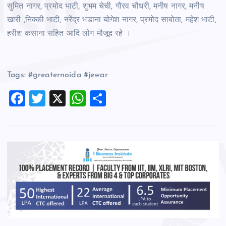
सुमित नागर, प्रमोद भाटी, शुभम चेची, गौरव चौधरी, मनीष नागर, मनीष
खारी ,निक्की भाटी, नरेंद्र भडाना योगेश नागर, प्रमोद साबोता, महेश भाटी,
हरीश कसाना सहित आदि लोग मौजूद रहे ।
Tags: #greaternoida #jewar
F
T
X
W
S
a
wi
h
h
c
tt
at
ar
e
er
s
e
b
A
o
p
o
p
k