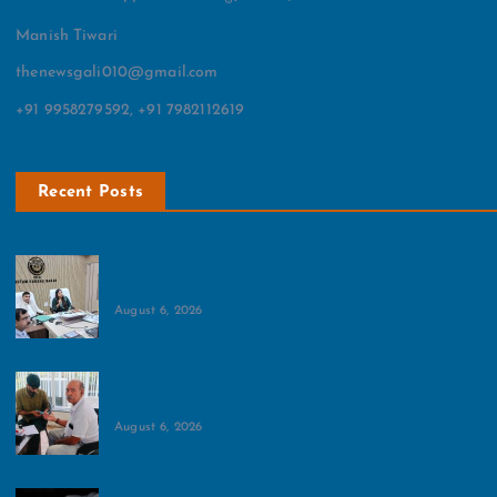
Manish Tiwari
thenewsgali010@gmail.com
+91 9958279592, +91 7982112619
Recent Posts
आमजन के लिए खुलेगा शहीद विजय सिंह पथिक स्टेडियम:बैठक में
डीएम मेधा रूपम ने दिया अहम आदेश
August 6, 2026
दूषित पानी से 25 लोगों के बीमार होने की पुष्टि:सोसायटी के लोगों
का दावा 100 से अधिक लोग हैं बीमार
August 6, 2026
ग्रेटर नोएडा में दर्दनाक हादसा, पशु से टकराई बाइक, एक व्यक्ति