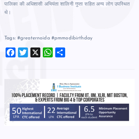
पालिका की अधिशासी अभियंता शालिनी गुप्ता सहित अन्य लोग उपस्थित
थे।
Tags: #greaternoida #pmmodibirthday
F
T
X
W
S
a
wi
h
h
c
tt
at
ar
e
er
s
e
b
A
o
p
o
p
k