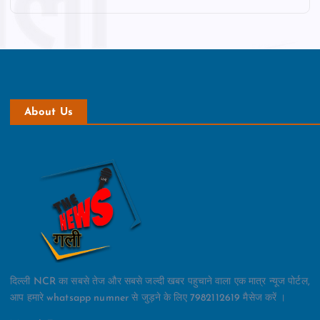
About Us
दिल्ली NCR का सबसे तेज और सबसे जल्दी खबर पहुचाने वाला एक मात्र न्यूज पोर्टल,
आप हमारे whatsapp numner से जुड़ने के लिए 7982112619 मैसेज करें ।