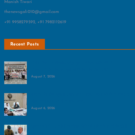
Manish Tiwari
thenewsgali010@gmail.com
+91 9958279592, +91 7982112619
Recent Posts
भूजल दोहन के खिलाफ खड़ा हुआ करप्‍शन फ्री इंडिया
संगठन:प्रदर्शन के बाद मुख्‍यमंत्री के नाम सौंपा ज्ञापन
August 7, 2026
आमजन के लिए खुलेगा शहीद विजय सिंह पथिक स्टेडियम:बैठक में
डीएम मेधा रूपम ने दिया अहम आदेश
August 6, 2026
दूषित पानी से 25 लोगों के बीमार होने की पुष्टि:सोसायटी के लोगों
का दावा 100 से अधिक लोग हैं बीमार