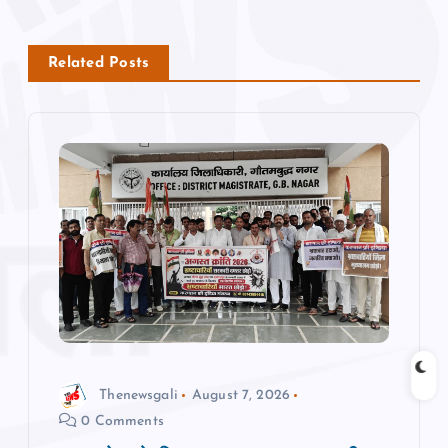
n
Related Posts
a
v
i
g
a
t
i
Thenewsgali
August 7, 2026
0 Comments
o