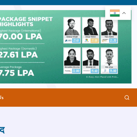
Us
्द