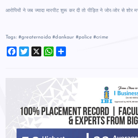
आरोपियों ने जब ज्यादा मारपीट शुरू कर दी तो पीड़ित ने जोर-जोर से शोर
Tags: #greaternoida #dankaur #police #crime
F
T
X
W
S
a
wi
h
h
c
tt
at
ar
e
er
s
e
b
A
o
p
o
p
k