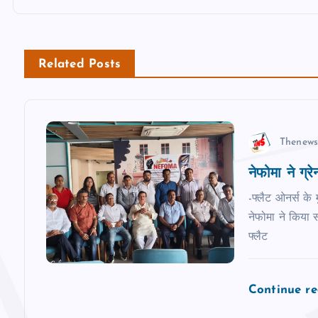
o
s
Related Posts
t
n
Thenews
a
नेफोमा ने ग्रेनो
v
-फ्लैट ओनर्स के 
नेफोमा ने किया स
फ्लैट
i
g
Continue r