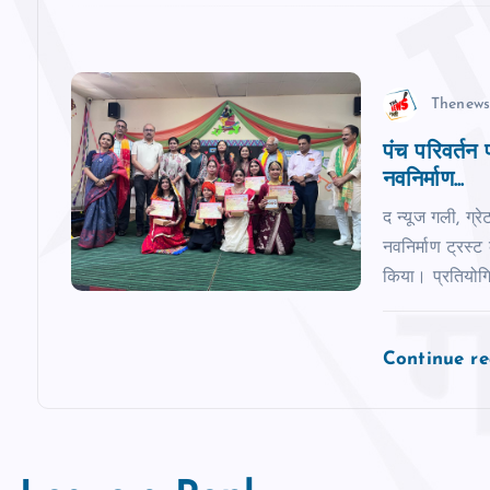
a
t
Thenews
i
पंच परिवर्तन
नवनिर्माण...
o
द न्‍यूज गली, ग्र
n
नवनिर्माण ट्रस्ट
किया। प्रतियोगिता 
Continue r