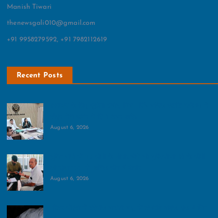
Manish Tiwari
thenewsgali010@gmail.com
+91 9958279592, +91 7982112619
Recent Posts
आमजन के लिए खुलेगा शहीद विजय सिंह पथिक स्टेडियम:बैठक में
डीएम मेधा रूपम ने दिया अहम आदेश
August 6, 2026
दूषित पानी से 25 लोगों के बीमार होने की पुष्टि:सोसायटी के लोगों
का दावा 100 से अधिक लोग हैं बीमार
August 6, 2026
ग्रेटर नोएडा में दर्दनाक हादसा, पशु से टकराई बाइक, एक व्यक्ति