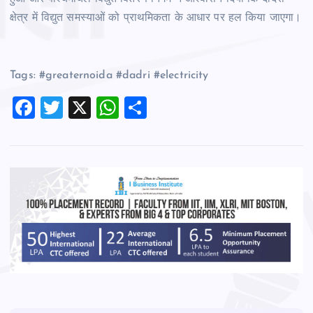
क्षेत्र में विद्युत समस्याओं को प्राथमिकता के आधार पर हल किया जाएगा।
Tags: #greaternoida #dadri #electricity
F
T
X
W
S
a
wi
h
h
c
tt
at
ar
e
er
s
e
b
A
o
p
o
p
k