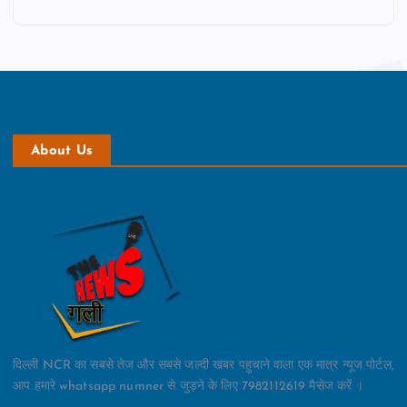
About Us
दिल्ली NCR का सबसे तेज और सबसे जल्दी खबर पहुचाने वाला एक मात्र न्यूज पोर्टल,
आप हमारे whatsapp numner से जुड़ने के लिए 7982112619 मैसेज करें ।