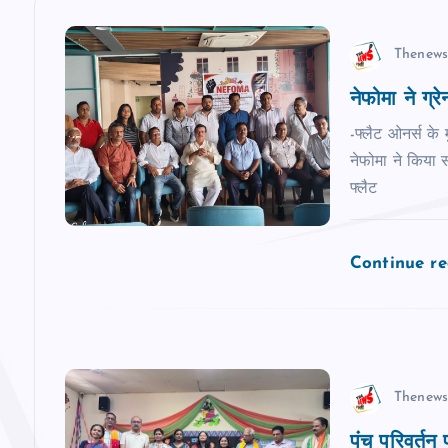
n
Thenews
a
नेफोमा ने ग्रेनो
v
-फ्लैट ओनर्स के 
नेफोमा ने किया स
फ्लैट
i
g
Continue r
a
t
Thenews
i
पंच परिवर्तन