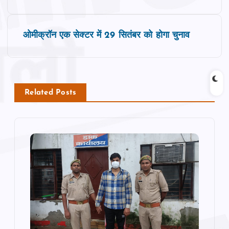
o
s
ओमीक्रॉन एक सेक्टर में 29 सितंबर को होगा चुनाव
t
n
Related Posts
a
v
i
g
a