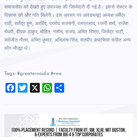
समाजसेवा को देखते हुए उपाध्यक्ष की जिम्मेदारी दी गई है। इससे सेक्टर के
विकास को और गति मिलेगी। इस अवसर पर आरडब्ल्यूए अध्यक्ष धर्मेंद्र
राठी, सतेंद्र हूण, अरविंद, प्रमोद सतसंगी, रामप्रसाद, रजनी शर्मा, राजेश
चैधरी, दीपक ठाकुर, मोहित, नसीम, संजय, अमित मिश्रा, जितेंद्र भाटी,
सर्वजीत गौतम, अमित कुमार, अभिलाष सिंह, सतवीर कपासिया सहित अन्य
लोग मौजूद थे।
Tags: #greaternoida #rwa
F
T
X
W
S
a
wi
h
h
c
tt
at
ar
e
er
s
e
b
A
o
p