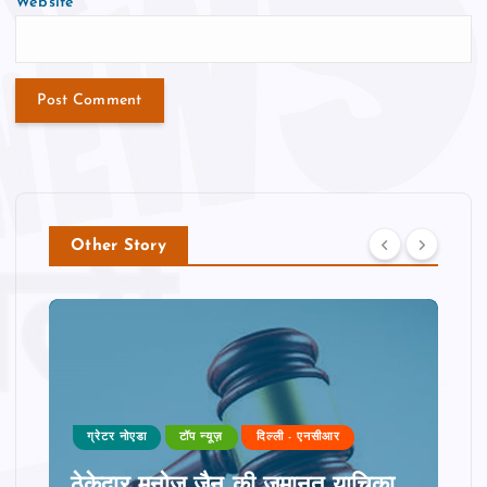
Website
Other Story
ग्रेटर नोएडा
टॉप न्यूज़
दिल्ली - एनसीआर
ठेकेदार मनोज जैन की जमानत याचिका