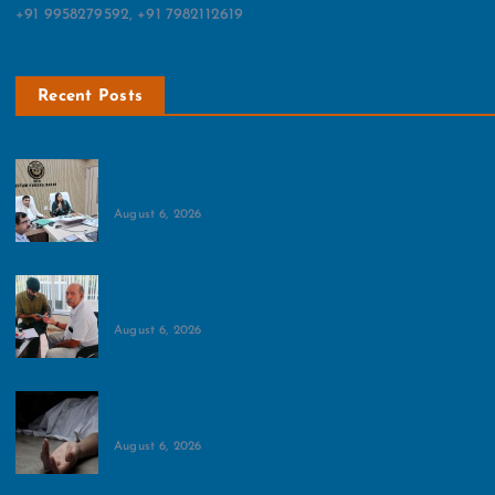
+91 9958279592, +91 7982112619
Recent Posts
आमजन के लिए खुलेगा शहीद विजय सिंह पथिक स्टेडियम:बैठक में
डीएम मेधा रूपम ने दिया अहम आदेश
August 6, 2026
दूषित पानी से 25 लोगों के बीमार होने की पुष्टि:सोसायटी के लोगों
का दावा 100 से अधिक लोग हैं बीमार
August 6, 2026
ग्रेटर नोएडा में दर्दनाक हादसा, पशु से टकराई बाइक, एक व्यक्ति
की चली गई जान
August 6, 2026