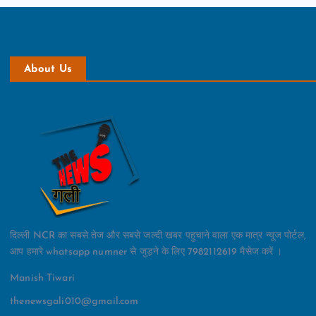
About Us
दिल्ली NCR का सबसे तेज और सबसे जल्दी खबर पहुचाने वाला एक मात्र न्यूज पोर्टल,
आप हमारे whatsapp numner से जुड़ने के लिए 7982112619 मैसेज करें ।
Manish Tiwari
thenewsgali010@gmail.com