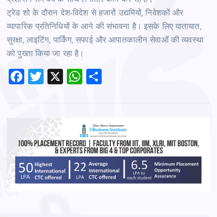
ट्रेड शो के दौरान देश-विदेश से हजारों उद्यमियों, निवेशकों और
व्यापारिक प्रतिनिधियों के आने की संभावना है। इसके लिए यातायात,
सुरक्षा, लाइटिंग, पार्किंग, सफाई और आपातकालीन सेवाओं की व्यवस्था
को पुख्ता किया जा रहा है।
F
T
X
W
S
a
wi
h
h
c
tt
at
ar
e
er
s
e
b
A
o
p
o
p
k