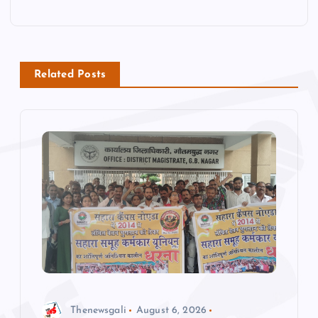
n
a
v
Related Posts
i
g
a
t
i
o
Thenewsgali
August 6, 2026