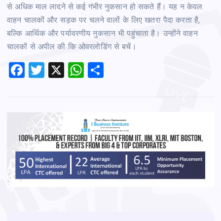
से अधिक माल लादने से कई गंभीर नुकसान हो सकते हैं। यह न केवल
वाहन चालकों और सड़क पर चलने वालों के लिए खतरा पैदा करता है,
बल्कि आर्थिक और पर्यावरणीय नुकसान भी पहुंचाता है। उन्‍होंने वाहन
चालकों से अपील की कि ओवरलोडिंग से बचें।
F
T
X
W
S
a
wi
h
h
c
tt
at
ar
e
er
s
e
b
A
o
p
o
p
k