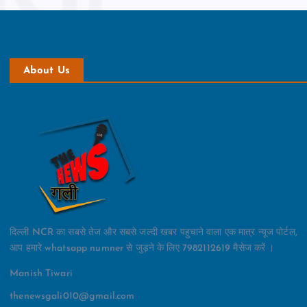
About Us
दिल्ली NCR का सबसे तेज और सबसे जल्दी खबर पहुचाने वाला एक मात्र न्यूज पोर्टल,
आप हमारे whatsapp numner से जुड़ने के लिए 7982112619 मैसेज करें ।
Manish Tiwari
thenewsgali010@gmail.com