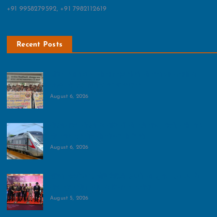
+91 9958279592, +91 7982112619
Recent Posts
लंबित बकाया वेतन की मांग मुख्‍यमंत्री को भेजा ज्ञापन:मांगों के
समर्थन में 385 दिनों से बैठे हैं धरने पर
August 6, 2026
नोएडा-ग्रेटर नोएडा के यात्रियों को बड़ी राहत, मेट्रो, नमो भारत
और जेवर एयरपोर्ट को जोड़ने की तैयारी
August 6, 2026
इंडिया इंटरनेशनल हॉस्पिटैलिटी एक्सपो का शुभारंभ:एक छत के
नीचे जुटे उद्योग जगत के दिग्गज व खरीदार
August 5, 2026