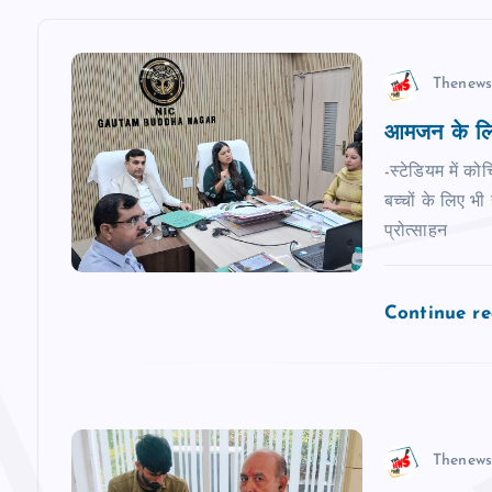
v
i
Thenews
आमजन के लिए
g
-स्टेडियम में कोच
a
बच्‍चों के लिए भ
प्रोत्साहन
t
Continue r
i
o
n
Thenews