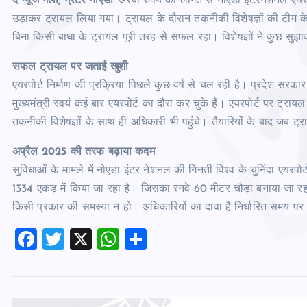
द न्‍यूज गली, ग्रेटर नोएडा
: अरबों रुपये की लागत से नोएडा इंटरनेशनल एयरपो
उड़ाकर ट्रायल लिया गया। ट्रायल के दौरान तकनीकी विशेषज्ञों की टीम के 
बिना किसी बाधा के ट्रायल पूरी तरह से सफल रहा। विशेषज्ञों ने कुछ सुझ
सफल ट्रायल पर जताई खुशी
एयरपोर्ट निर्माण की प्रक्रिया पिछले कुछ वर्ष से चल रही है। प्रदेश सरकार के म
मुख्‍यमंत्री स्‍वयं कई बार एयरपोर्ट का दौरा कर चुके हैं। एयरपोर्ट पर ट्
तकनीकी विशेषज्ञों के साथ ही अधिकारी भी पहुंचे। तैयारियों के बाद जब ट
अप्रैल 2025 की तरफ बढ़ाया कदम
सुविधाओं के मामले में नोएडा इंटर नेशनल की गिनती विश्‍व के चुनिंदा एयरपोर
1334 एकड़ में किया जा रहा है। जिसका रनवे 60 मीटर चौड़ा बनाया जा रहा
किसी प्रकार की समस्‍या न हो। अधिकारियों का दावा है निर्धारित समय पर 
F
T
X
W
S
a
wi
h
h
c
tt
at
ar
e
er
s
e