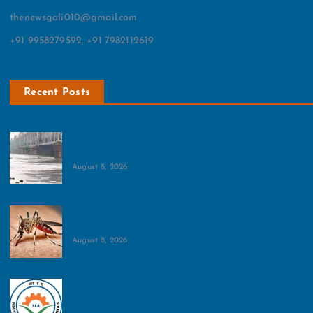
thenewsgali010@gmail.com
+91 9958279592, +91 7982112619
Recent Posts
डूब क्षेत्र में बाढ़ का फ‍िर मंडराने लगा खतरा:हथिनी कुंड बैराज से
छोड़ा गया पानी
August 8, 2026
बारिश के साथ ही बढ़ा डेंगू का प्रकोप, अगस्त के पहले सप्ताह में
तीन नए मरीज मिले, स्वास्थ्य विभाग अलर्ट मोड पर
August 8, 2026
पैकेजिंग उद्योग में इनवर्टेड जीएसटी समाप्त करने की
मांग:इंडस्ट्रियल एंट्रेपरेणुर्स एसोसिएशन ने वित्त मंत्री को लिखा