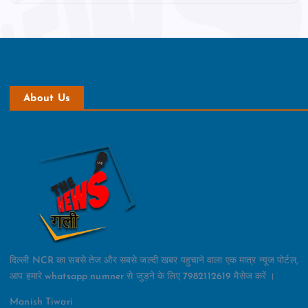
About Us
दिल्ली NCR का सबसे तेज और सबसे जल्दी खबर पहुचाने वाला एक मात्र न्यूज पोर्टल,
आप हमारे whatsapp numner से जुड़ने के लिए 7982112619 मैसेज करें ।
Manish Tiwari