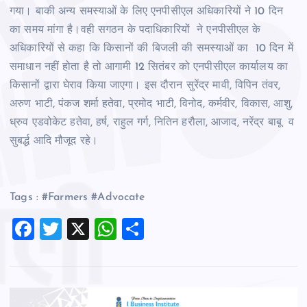
गया। बाकी अन्य समस्याओं के लिए एनपीसीएल अधिकारियों ने 10 दिन
का समय मांगा है।वही सगठन के पदाधिकारियों ने एनपीसीएल के
अधिकारियों से कहा कि किसानों की बिजली की समस्याओं का 10 दिन में
समाधान नहीं होता है तो आगामी 12 सितंबर को एनपीसीएल कार्यालय का
किसानों द्वारा घेराव किया जाएगा। इस दौरान सुरेंद्र मावी, विपिन तंवर,
अरुण भाटी, पंकज शर्मा हतेवा, प्रमोद भाटी, विनोद, कर्मवीर, विकास, आशु,
ध्रुव एडवोकेट हतेवा, हर्ष, राहुल गर्ग, नितिन हरौला, आजाद, नरेंद्र बाबू व
सुबर्द्ध आदि मौजूद रहे।
Tags : #Farmers #Advocate
F
T
X
W
S
a
wi
h
h
c
tt
at
ar
e
er
s
e