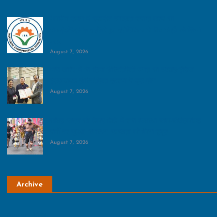
पैकेजिंग उद्योग में इनवर्टेड जीएसटी समाप्त करने की
मांग:इंडस्ट्रियल एंट्रेपरेणुर्स एसोसिएशन ने वित्त मंत्री को लिखा
पत्र
August 7, 2026
भारी बारिश में भी दिखा हॉस्पिटैलिटी जगत का उत्साह:इंडिया
इंटरनेशनल हॉस्पिटैलिटी एक्सपो में जुटे लोग
August 7, 2026
कांवड़ यात्रा को लेकर जिले में सभी व्‍यवस्‍था चाक-चौबंद:कांवड़
मार्गों पर सुरक्षा, स्वास्थ्य, स्वच्छता को किया सुदृढ़
August 7, 2026
Archive
August 2026