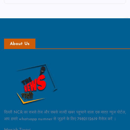
About Us
दिल्ली NCR का सबसे तेज और सबसे जल्दी खबर पहुचाने वाला एक मात्र न्यूज पोर्टल,
आप हमारे whatsapp numner से जुड़ने के लिए 7982112619 मैसेज करें ।
Manish Tiwari