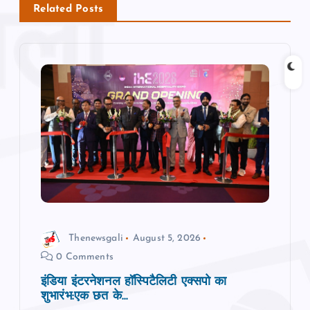
Related Posts
v
i
g
a
t
i
o
Thenewsgali
August 5, 2026
0 Comments
n
इंडिया इंटरनेशनल हॉस्पिटैलिटी एक्सपो का
शुभारंभ:एक छत के...