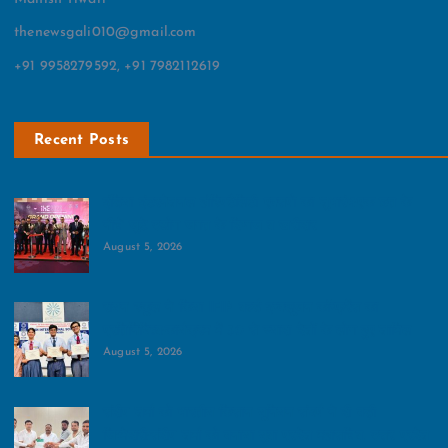
thenewsgali010@gmail.com
+91 9958279592, +91 7982112619
Recent Posts
इंडिया इंटरनेशनल हॉस्पिटैलिटी एक्सपो का शुभारंभ:एक छत के
नीचे जुटे उद्योग जगत के दिग्गज व खरीदार
August 5, 2026
रायन स्‍कूल ने किया IFIP वर्ल्ड इन्क्लूजन कॉन्फ्रेंस का
प्रतिनिधित्‍व:कार्यक्रम में 50 से ज्‍यादा देशों के लोग हुए शामिल
August 5, 2026
संदीप शर्मा को भारतीय किसान यूनियन संघर्ष ने दी बड़ी
जिम्‍मेदारी:संदीप शर्मा को बनाया युवा प्रदेश महासचिव, उत्तर प्रदेश