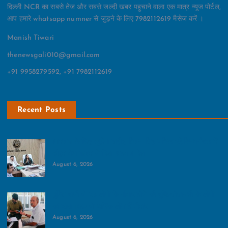
दिल्ली NCR का सबसे तेज और सबसे जल्दी खबर पहुचाने वाला एक मात्र न्यूज पोर्टल,
आप हमारे whatsapp numner से जुड़ने के लिए 7982112619 मैसेज करें ।
Manish Tiwari
thenewsgali010@gmail.com
+91 9958279592, +91 7982112619
Recent Posts
आमजन के लिए खुलेगा शहीद विजय सिंह पथिक स्टेडियम:बैठक में
डीएम मेधा रूपम ने दिया अहम आदेश
August 6, 2026
दूषित पानी से 25 लोगों के बीमार होने की पुष्टि:सोसायटी के लोगों
का दावा 100 से अधिक लोग हैं बीमार
August 6, 2026