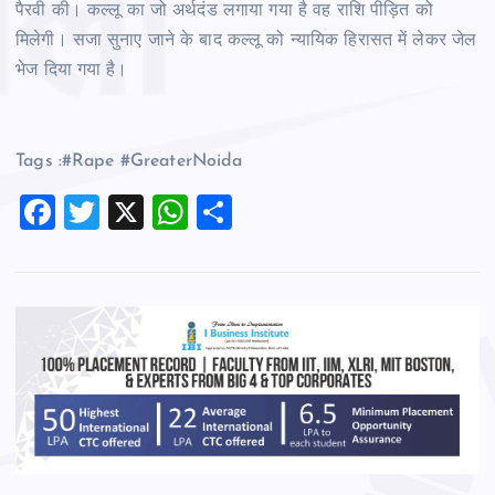
पैरवी की। कल्लू का जो अर्थदंड लगाया गया है वह राशि पीड़ित को
मिलेगी। सजा सुनाए जाने के बाद कल्लू को न्यायिक हिरासत में लेकर जेल
भेज दिया गया है।
Tags :#Rape #GreaterNoida
F
T
X
W
S
a
wi
h
h
c
tt
at
ar
e
er
s
e
b
A
o
p
o
p
k