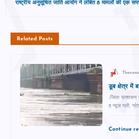
s
राष्ट्रीय अनुसूचित जाति आयोग ने लंबित 8 मामलों की एक सप्ताह 
t
n
Related Posts
a
v
Thenews
डूब क्षेत्र में
i
-जिला प्रशासन 
g
द न्‍यूज गली, ग्र
a
Continue r