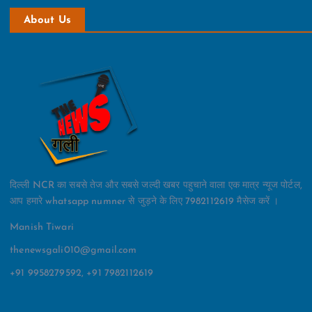
About Us
दिल्ली NCR का सबसे तेज और सबसे जल्दी खबर पहुचाने वाला एक मात्र न्यूज पोर्टल,
आप हमारे whatsapp numner से जुड़ने के लिए 7982112619 मैसेज करें ।
Manish Tiwari
thenewsgali010@gmail.com
+91 9958279592, +91 7982112619