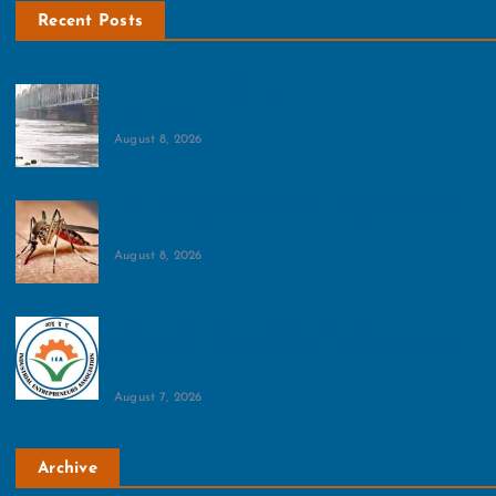
Recent Posts
डूब क्षेत्र में बाढ़ का फ‍िर मंडराने लगा खतरा:हथिनी कुंड बैराज से
छोड़ा गया पानी
August 8, 2026
बारिश के साथ ही बढ़ा डेंगू का प्रकोप, अगस्त के पहले सप्ताह में
तीन नए मरीज मिले, स्वास्थ्य विभाग अलर्ट मोड पर
August 8, 2026
पैकेजिंग उद्योग में इनवर्टेड जीएसटी समाप्त करने की
मांग:इंडस्ट्रियल एंट्रेपरेणुर्स एसोसिएशन ने वित्त मंत्री को लिखा
पत्र
August 7, 2026
Archive