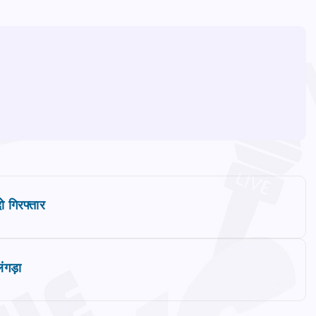
ो गिरफ्तार
लंगड़ा