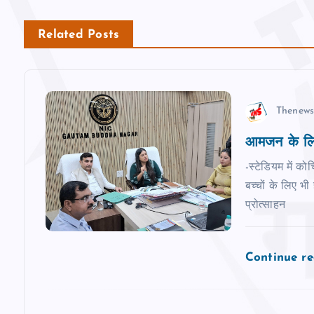
n
Related Posts
a
v
Thenews
आमजन के लिए
i
-स्टेडियम में कोच
g
बच्‍चों के लिए भ
प्रोत्साहन
a
Continue r
t
i