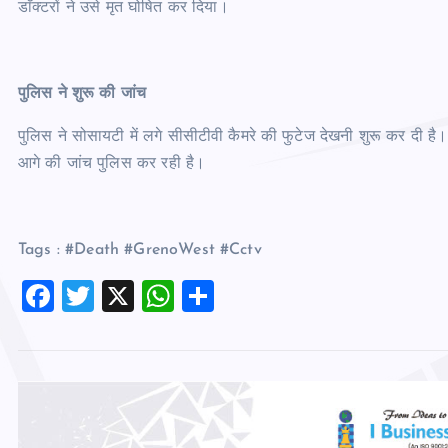
डाॅक्टरों ने उसे मृत घोषित कर दिया।
पुलिस ने शुरू की जांच
पुलिस ने सोसायटी में लगे सीसीटीवी कैमरे की फुटेज देखनी शुरू कर दी है।
आगे की जांच पुलिस कर रही है।
Tags : #Death #GrenoWest #Cctv
F
T
X
W
S
a
wi
h
h
c
tt
at
ar
e
er
s
e
b
A