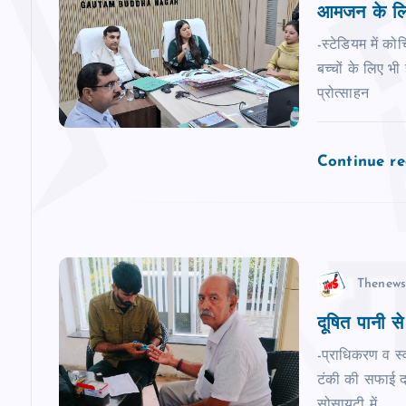
आमजन के लिए
i
-स्टेडियम में कोच
g
बच्‍चों के लिए भ
प्रोत्साहन
a
Continue r
t
i
o
Thenews
n
दूषित पानी से
-प्राधिकरण व स्‍
टंकी की सफाई द न
सोसायटी में