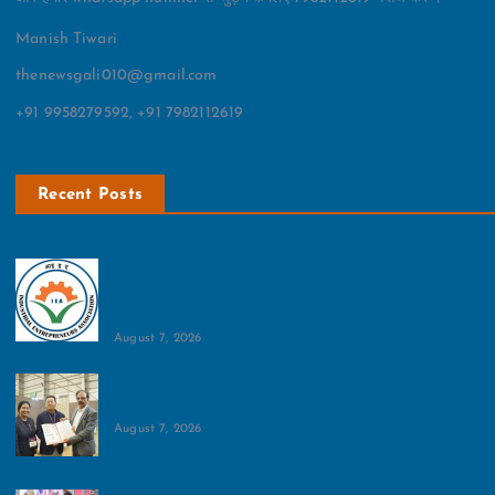
Manish Tiwari
thenewsgali010@gmail.com
+91 9958279592, +91 7982112619
Recent Posts
पैकेजिंग उद्योग में इनवर्टेड जीएसटी समाप्त करने की
मांग:इंडस्ट्रियल एंट्रेपरेणुर्स एसोसिएशन ने वित्त मंत्री को लिखा
पत्र
August 7, 2026
भारी बारिश में भी दिखा हॉस्पिटैलिटी जगत का उत्साह:इंडिया
इंटरनेशनल हॉस्पिटैलिटी एक्सपो में जुटे लोग
August 7, 2026