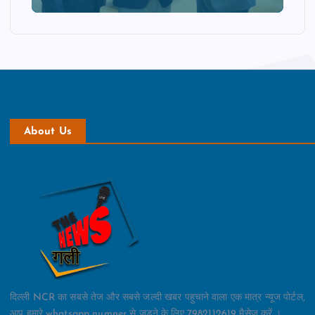
About Us
दिल्ली NCR का सबसे तेज और सबसे जल्दी खबर पहुचाने वाला एक मात्र न्यूज पोर्टल,
आप हमारे whatsapp numner से जुड़ने के लिए 7982112619 मैसेज करें ।