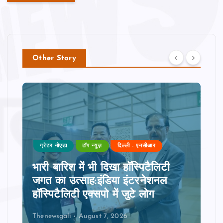
Other Story
ग्रेटर नोएडा
टॉप न्यूज़
दिल्ली - एनसीआर
भारी बारिश में भी दिखा हॉस्पिटैलिटी
जगत का उत्साह:इंडिया इंटरनेशनल
हॉस्पिटैलिटी एक्सपो में जुटे लोग
Thenewsgali
August 7, 2026