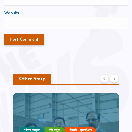
Website
Other Story
ग्रेटर नोएडा
टॉप न्यूज़
दिल्ली - एनसीआर