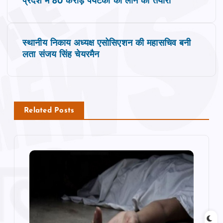
प्रदेश में 80 करोड़ पर्यटकों को लाने की तैयारी
o
s
स्थानीय निकाय अध्यक्ष एसोसिएशन की महासचिव बनी
लता संजय सिंह चेयरमैन
t
n
a
Related Posts
v
i
g
a