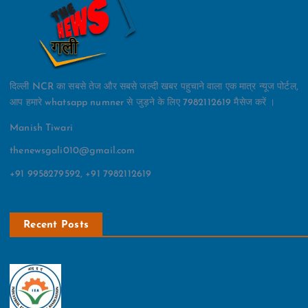
दिल्ली NCR का सबसे तेज और सबसे जल्दी खबर पहुचाने वाला एक मात्र न्यूज पोर्टल,
आप हमारे whatsapp numner से जुड़ने के लिए 7982112619 मैसेज करें ।
Manish Tiwari
thenewsgali010@gmail.com
+91 9958279592, +91 7982112619
Recent Posts
पैकेजिंग उद्योग में इनवर्टेड जीएसटी समाप्त करने की
मांग:इंडस्ट्रियल एंट्रेपरेणुर्स एसोसिएशन ने वित्त मंत्री को लिखा
पत्र