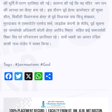
की मूर्ति में प्राण प्रतिष्ठा की गई। कामना की गई कि यह मंदिर जन जन
की आस्था का केंद्र बना रहे। इस दौरान पूर्व हेल्थ डायरेक्टर डॉ सुमत
शील, बिसौली विधानसभा क्षेत्र से पूर्व विधायक दया सिंधु शंखधार,
मुरादाबाद से एक्सपोर्टर प्रमोद शर्मा, जाइडेक कंपनी के शेलेंद, पूर्व सूचना
एवं जनसंपर्क अधिकारी बरेली क्षेत्र अरविंद मिश्रा सहित कई समाजसेवी
शिक्षा विद एवं परिवारजन उपस्थित रहे। सभी भक्तों का आभार पंडित
काशी नाथ पांडेय ने व्यक्त किया।
Tags : #Janmastami #God
F
T
X
W
S
a
wi
h
h
c
tt
at
ar
e
er
s
e
b
A