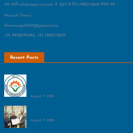
आप हमारे whatsapp numner से जुड़ने के लिए 7982112619 मैसेज करें ।
Manish Tiwari
thenewsgali010@gmail.com
+91 9958279592, +91 7982112619
Recent Posts
पैकेजिंग उद्योग में इनवर्टेड जीएसटी समाप्त करने की
मांग:इंडस्ट्रियल एंट्रेपरेणुर्स एसोसिएशन ने वित्त मंत्री को लिखा
पत्र
August 7, 2026
भारी बारिश में भी दिखा हॉस्पिटैलिटी जगत का उत्साह:इंडिया
इंटरनेशनल हॉस्पिटैलिटी एक्सपो में जुटे लोग
August 7, 2026