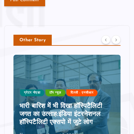
Other Story
ग्रेटर नोएडा
टॉप न्यूज़
दिल्ली - एनसीआर
भारी बारिश में भी दिखा हॉस्पिटैलिटी
जगत का उत्साह:इंडिया इंटरनेशनल
हॉस्पिटैलिटी एक्सपो में जुटे लोग