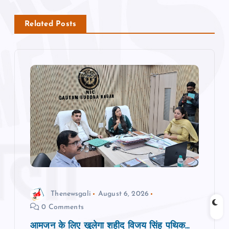
n
Related Posts
a
v
i
g
a
t
i
Thenewsgali
August 6, 2026
0 Comments
o
आमजन के लिए खुलेगा शहीद विजय सिंह पथिक...