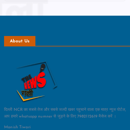
About Us
दिल्ली NCR का सबसे तेज और सबसे जल्दी खबर पहुचाने वाला एक मात्र न्यूज पोर्टल,
आप हमारे whatsapp numner से जुड़ने के लिए 7982112619 मैसेज करें ।
Manish Tiwari