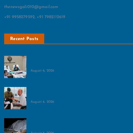
thenewsgali010@gmail.com
+91 9958279592, +91 7982112619
Recent Posts
आमजन के लिए खुलेगा शहीद विजय सिंह पथिक स्टेडियम:बैठक में
डीएम मेधा रूपम ने दिया अहम आदेश
August 6, 2026
दूषित पानी से 25 लोगों के बीमार होने की पुष्टि:सोसायटी के लोगों
का दावा 100 से अधिक लोग हैं बीमार
August 6, 2026
ग्रेटर नोएडा में दर्दनाक हादसा, पशु से टकराई बाइक, एक व्यक्ति
की चली गई जान
August 6, 2026