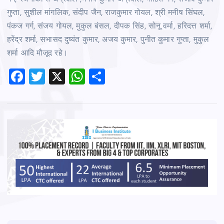
गुप्ता, सुशील मांगलिक, संदीप जैन, राजकुमार गोयल, श्री मनीष सिंघल,
पंकज गर्ग, संजय गोयल, मुकुल बंसल, दीपक सिंह, सोनू वर्मा, हरिदत्त शर्मा,
हरेंद्र शर्मा, सभासद दुष्यंत कुमार, अजय कुमार, पुनीत कुमार गुप्ता, मुकुल
शर्मा आदि मौजूद रहे।
F
T
X
W
S
a
wi
h
h
c
tt
at
ar
e
er
s
e
b
A
o
p
o
p
k