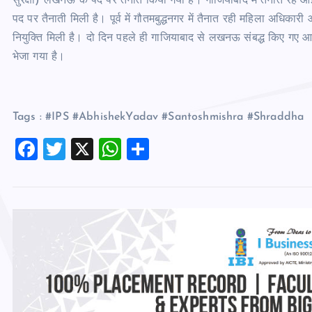
सुरक्षा) लखनऊ के पद पर तैनात किया गया है। गाजियाबाद में तैनात रहे
पद पर तैनाती मिली है। पूर्व में गौतमबुद्धनगर में तैनात रही महिला अधिकारी 
नियुक्ति मिली है। दो दिन पहले ही गाजियाबाद से लखनऊ संबद्ध किए गए 
भेजा गया है।
Tags : #IPS #AbhishekYadav #Santoshmishra #Shraddha
F
T
X
W
S
a
wi
h
h
c
tt
at
ar
e
er
s
e
b
A
o
p
o
p
k