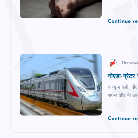
g
a
Continue r
t
i
Thenews
o
नोएडा-ग्रेटर न
n
द न्यूज गली, नो
सफर और भी आसा
Continue r