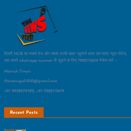
दिल्ली NCR का सबसे तेज और सबसे जल्दी खबर पहुचाने वाला एक मात्र न्यूज पोर्टल,
आप हमारे whatsapp numner से जुड़ने के लिए 7982112619 मैसेज करें ।
Manish Tiwari
thenewsgali010@gmail.com
+91 9958279592, +91 7982112619
Recent Posts