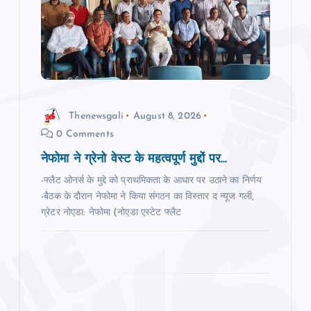
a
t
i
o
Thenewsgali
August 8, 2026
0 Comments
n
नेफोमा ने ग्रेनो वेस्‍ट के महत्‍वपूर्ण मुद्दों पर...
-फ्लैट ओनर्स के मुद्दे को प्राथमिकता के आधार पर उठाने का निर्णय
-बैठक के दौरान नेफोमा ने किया संगठन का विस्‍तार द न्‍यूज गली,
ग्रेटर नोएडा: नेफोमा (नोएडा एस्टेट फ्लैट