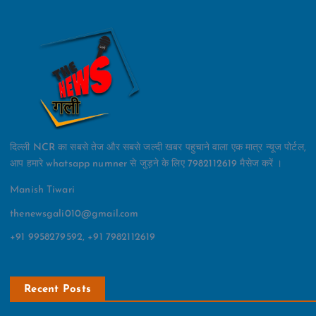
दिल्ली NCR का सबसे तेज और सबसे जल्दी खबर पहुचाने वाला एक मात्र न्यूज पोर्टल,
आप हमारे whatsapp numner से जुड़ने के लिए 7982112619 मैसेज करें ।
Manish Tiwari
thenewsgali010@gmail.com
+91 9958279592, +91 7982112619
Recent Posts