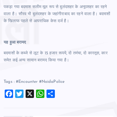
पकड़ा गया बदमाश सलीम मूल रूप से बुलंदशहर के अनूपशहर का रहने
वाला है। सौरव भी बुलंदशहर के जहांगीराबाद का रहने वाला है। बदमाशों
के खिलाफ पहले से आपराधिक केस दर्ज है।
यह हुआ बरामद
बदमाशों के कब्जे से लूट के 15 हजार रूपये, दो तमंचा, दो कारतूस, कार
समेत कई अन्य सामान बरामद किया गया है।
Tags : #Encounter #NoidaPolice
F
T
X
W
S
a
wi
h
h
c
tt
at
ar