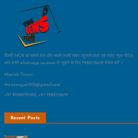
दिल्ली NCR का सबसे तेज और सबसे जल्दी खबर पहुचाने वाला एक मात्र न्यूज पोर्टल,
आप हमारे whatsapp numner से जुड़ने के लिए 7982112619 मैसेज करें ।
Manish Tiwari
thenewsgali010@gmail.com
+91 9958279592, +91 7982112619
Recent Posts
नेफोमा ने ग्रेनो वेस्‍ट के महत्‍वपूर्ण मुद्दों पर बनाई रणनीति:बैठक में