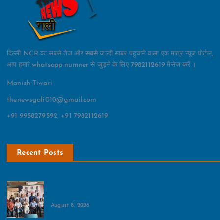
दिल्ली NCR का सबसे तेज और सबसे जल्दी खबर पहुचाने वाला एक मात्र न्यूज पोर्टल,
आप हमारे whatsapp numner से जुड़ने के लिए 7982112619 मैसेज करें ।
Manish Tiwari
thenewsgali010@gmail.com
+91 9958279592, +91 7982112619
Recent Posts
नेफोमा ने ग्रेनो वेस्‍ट के महत्‍वपूर्ण मुद्दों पर बनाई रणनीति:बैठक में
रजिस्ट्री, ट्रैफिक, मेट्रो और गंगाजल आपूर्ति पर चर्चा
August 8, 2026