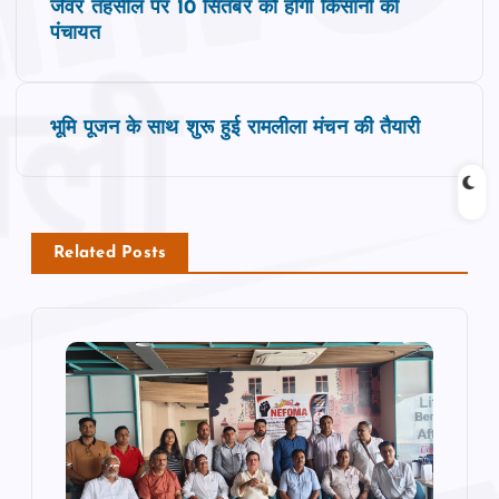
जेवर तहसील पर 10 सितंबर को होगी किसानों की
o
पंचायत
s
भूमि पूजन के साथ शुरू हुई रामलीला मंचन की तैयारी
t
n
a
Related Posts
v
i
g
a