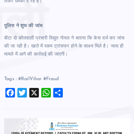
लेकर धमकी दे रहे है।
पुलिस ने शुरू की जांच
बीटा दो कोतवाली प्रभारी विद्युत गोयल ने बताया कि केस दर्ज कर जांच
की जा रही है। खाते में रकम ट्रांसफर होने के साक्ष्य मिले है। जल्द ही
मामले में आगे की कार्रवाई की जाएगी।
Tags : #RailVihar #Fraud
F
T
X
W
S
a
wi
h
h
c
tt
at
ar
e
er
s
e
b
A