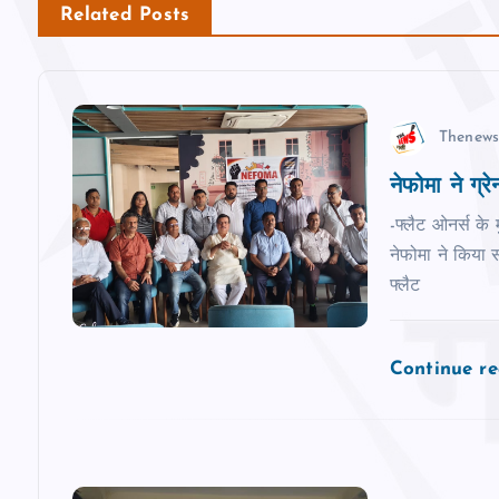
n
Related Posts
a
v
Thenews
नेफोमा ने ग्रेनो
i
-फ्लैट ओनर्स के 
g
नेफोमा ने किया स
फ्लैट
a
Continue r
t
i