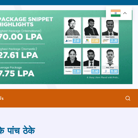
Us
े पांच ठेके