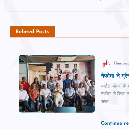
s
t
n
Related Posts
a
v
Thenews
नेफोमा ने ग्रेनो
i
-फ्लैट ओनर्स के 
g
नेफोमा ने किया स
फ्लैट
a
Continue r