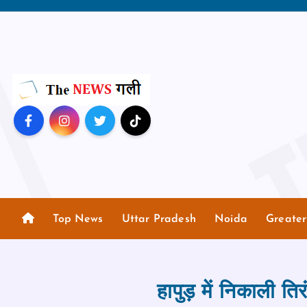
S
k
i
p
t
o
c
o
n
t
e
n
Top News
Uttar Pradesh
Noida
Greate
t
हापुड़ में निकाली तिर