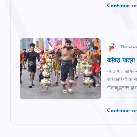
Continue r
t
i
o
Thenews
n
कांवड़ यात्रा 
-यातायात डायवर्ज
अधिकारियों के स
गौतमबुद्धनगर द्व
Continue r