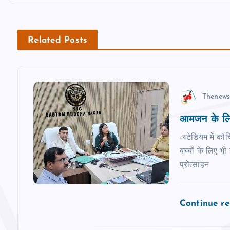
t
n
Related Posts
a
v
Thenews
आमजन के लिए
i
-स्टेडियम में कोच
g
बच्‍चों के लिए भ
प्रोत्साहन
a
Continue r
t