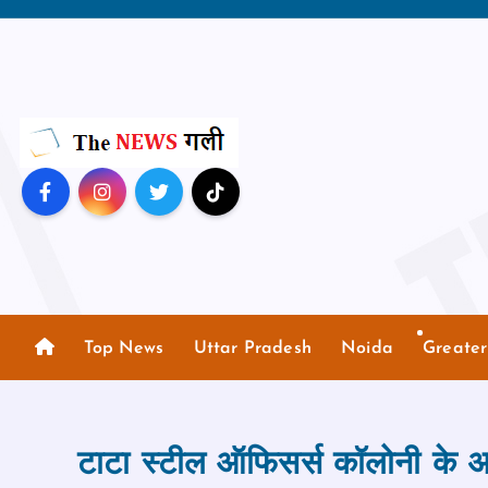
S
k
i
p
t
o
c
o
n
t
e
n
Top News
Uttar Pradesh
Noida
Greate
t
टाटा स्टील ऑफिसर्स कॉलोनी के अध्‍