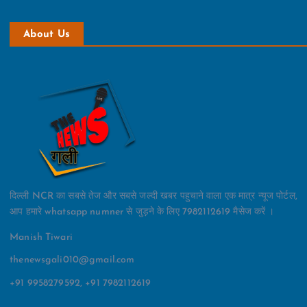
About Us
दिल्ली NCR का सबसे तेज और सबसे जल्दी खबर पहुचाने वाला एक मात्र न्यूज पोर्टल,
आप हमारे whatsapp numner से जुड़ने के लिए 7982112619 मैसेज करें ।
Manish Tiwari
thenewsgali010@gmail.com
+91 9958279592, +91 7982112619