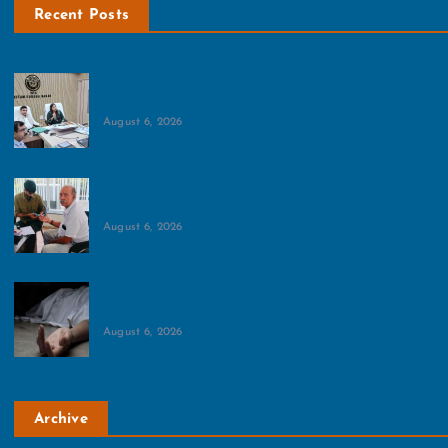
Recent Posts
आमजन के लिए खुलेगा शहीद विजय सिंह पथिक स्टेडियम:बैठक में
डीएम मेधा रूपम ने दिया अहम आदेश
August 6, 2026
दूषित पानी से 25 लोगों के बीमार होने की पुष्टि:सोसायटी के लोगों
का दावा 100 से अधिक लोग हैं बीमार
August 6, 2026
ग्रेटर नोएडा में दर्दनाक हादसा, पशु से टकराई बाइक, एक व्यक्ति
की चली गई जान
August 6, 2026
Archive