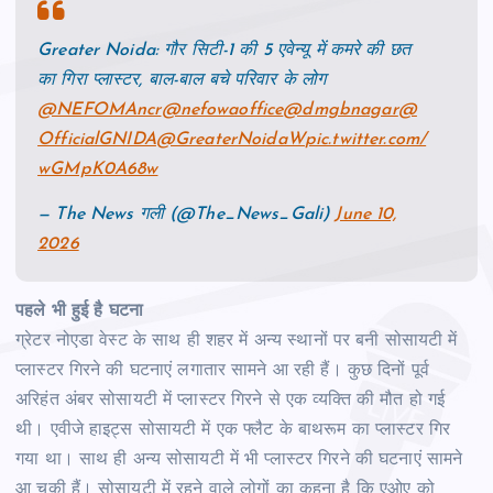
Greater Noida: गौर सिटी-1 की 5 एवेन्‍यू में कमरे की छत
का गिरा प्‍लास्‍टर, बाल-बाल बचे परिवार के लोग
@NEFOMAncr
@nefowaoffice
@dmgbnagar
@
OfficialGNIDA
@GreaterNoidaW
pic.twitter.com/
wGMpK0A68w
— The News गली (@The_News_Gali)
June 10,
2026
पहले भी हुई है घटना
ग्रेटर नोएडा वेस्‍ट के साथ ही शहर में अन्‍य स्‍थानों पर बनी सोसायटी में
प्‍लास्‍टर गिरने की घटनाएं लगातार सामने आ रही हैं। कुछ दिनों पूर्व
अरिहंत अंबर सोसायटी में प्‍लास्‍टर गिरने से एक व्‍यक्ति की मौत हो गई
थी। एवीजे हाइट्स सोसायटी में एक फ्लैट के बाथरूम का प्‍लास्‍टर गिर
गया था। साथ ही अन्‍य सोसायटी में भी प्‍लास्‍टर गिरने की घटनाएं सामने
आ चुकी हैं। सोसायटी में रहने वाले लोगों का कहना है कि एओए को