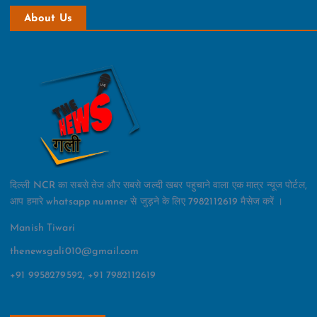
About Us
दिल्ली NCR का सबसे तेज और सबसे जल्दी खबर पहुचाने वाला एक मात्र न्यूज पोर्टल,
आप हमारे whatsapp numner से जुड़ने के लिए 7982112619 मैसेज करें ।
Manish Tiwari
thenewsgali010@gmail.com
+91 9958279592, +91 7982112619