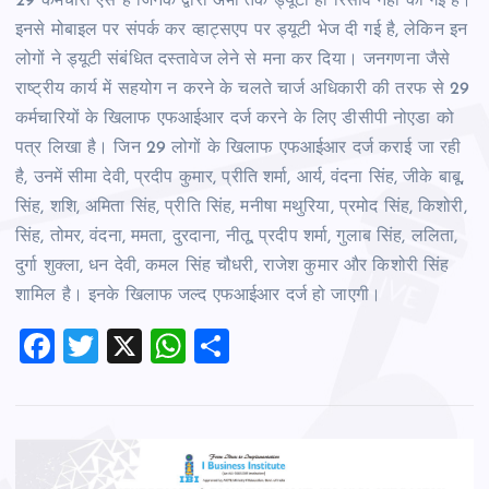
29 कर्मचारी ऐसे हैं जिनके द्वारा अभी तक ड्यूटी ही रिसीव नहीं की गई है।
इनसे मोबाइल पर संपर्क कर व्हाट्सएप पर ड्यूटी भेज दी गई है, लेकिन इन
लोगों ने ड्यूटी संबंधित दस्तावेज लेने से मना कर दिया। जनगणना जैसे
राष्ट्रीय कार्य में सहयोग न करने के चलते चार्ज अधिकारी की तरफ से 29
कर्मचारियों के खिलाफ एफआईआर दर्ज करने के लिए डीसीपी नोएडा को
पत्र लिखा है। जिन 29 लोगों के खिलाफ एफआईआर दर्ज कराई जा रही
है, उनमें सीमा देवी, प्रदीप कुमार, प्रीति शर्मा, आर्य, वंदना सिंह, जीके बाबू,
सिंह, शशि, अमिता सिंह, प्रीति सिंह, मनीषा मथुरिया, प्रमोद सिंह, किशोरी,
सिंह, तोमर, वंदना, ममता, दुरदाना, नीतू, प्रदीप शर्मा, गुलाब सिंह, ललिता,
दुर्गा शुक्ला, धन देवी, कमल सिंह चौधरी, राजेश कुमार और किशोरी सिंह
शामिल है। इनके खिलाफ जल्द एफआईआर दर्ज हो जाएगी।
F
T
X
W
S
a
wi
h
h
c
tt
at
ar
e
er
s
e
b
A