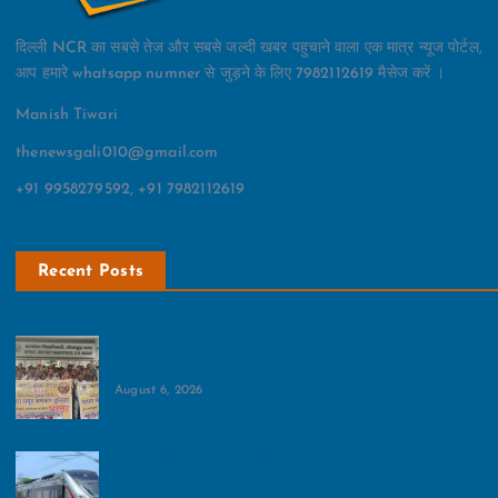
दिल्ली NCR का सबसे तेज और सबसे जल्दी खबर पहुचाने वाला एक मात्र न्यूज पोर्टल,
आप हमारे whatsapp numner से जुड़ने के लिए 7982112619 मैसेज करें ।
Manish Tiwari
thenewsgali010@gmail.com
+91 9958279592, +91 7982112619
Recent Posts
लंबित बकाया वेतन की मांग मुख्‍यमंत्री को भेजा ज्ञापन:मांगों के
समर्थन में 385 दिनों से बैठे हैं धरने पर
August 6, 2026
नोएडा-ग्रेटर नोएडा के यात्रियों को बड़ी राहत, मेट्रो, नमो भारत
और जेवर एयरपोर्ट को जोड़ने की तैयारी