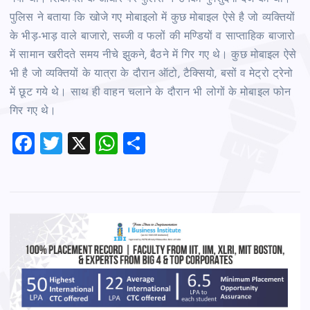
पुलिस ने बताया कि खोजे गए मोबाइलो में कुछ मोबाइल ऐसे है जो व्यक्तियों
के भीड़-भाड़ वाले बाजारो, सब्जी व फलों की मण्डियों व साप्ताहिक बाजारो
में सामान खरीदते समय नीचे झुकने, बैठने में गिर गए थे। कुछ मोबाइल ऐसे
भी है जो व्यक्तियों के यात्रा के दौरान ऑटो, टैक्सियो, बसों व मेट्रो ट्रेनो
में छूट गये थे। साथ ही वाहन चलाने के दौरान भी लोगों के मोबाइल फोन
गिर गए थे।
F
T
X
W
S
a
wi
h
h
c
tt
at
ar
e
er
s
e
b
A
o
p
o
p
k