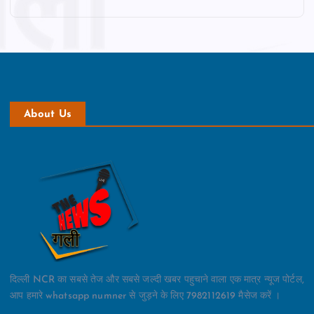
About Us
दिल्ली NCR का सबसे तेज और सबसे जल्दी खबर पहुचाने वाला एक मात्र न्यूज पोर्टल,
आप हमारे whatsapp numner से जुड़ने के लिए 7982112619 मैसेज करें ।