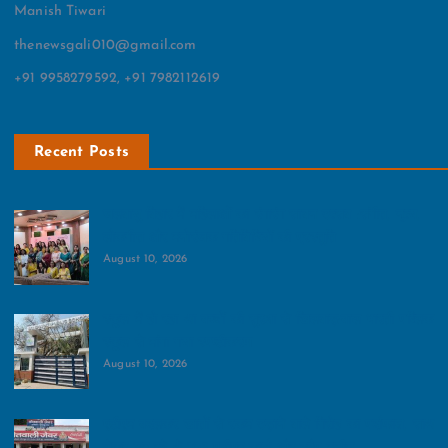
Manish Tiwari
thenewsgali010@gmail.com
+91 9958279592, +91 7982112619
Recent Posts
जलवायु विहार में महिलाओं का रंगारंग सावन उत्सव :संगीत, नृत्य,
लोकगीत और मनोरंजक गतिविधियों की प्रस्‍तुति
August 10, 2026
स्‍कूल में हो रहा था बच्‍चों की सुरक्षा से खिलवाड़:बाल भारती पब्लिक
स्‍कूल से मांगा गया स्‍पष्‍टीकरण
August 10, 2026
एटीएम बदलकर खातों से रकम उड़ाने वाले गिरोह का पर्दाफाश, साथ