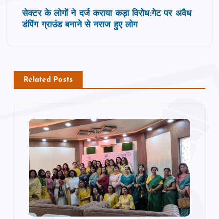
s
सेक्‍टर के लोगों ने दर्ज कराया कड़ा विरोध:गेट पर अवैध
t
डंपिंग ग्राउंड बनाने से नराज हुए लोग
n
a
Related Posts
v
i
g
a
t
i