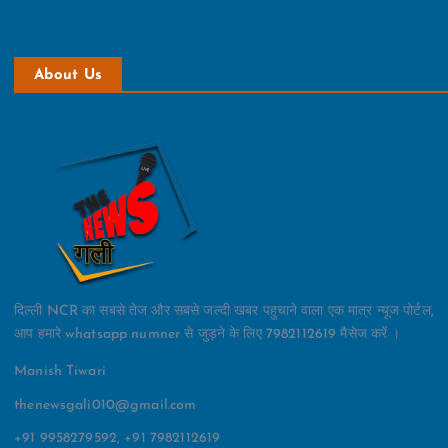
About Us
दिल्ली NCR का सबसे तेज और सबसे जल्दी खबर पहुचाने वाला एक मात्र न्यूज पोर्टल,
आप हमारे whatsapp numner से जुड़ने के लिए 7982112619 मैसेज करें ।
Manish Tiwari
thenewsgali010@gmail.com
+91 9958279592, +91 7982112619