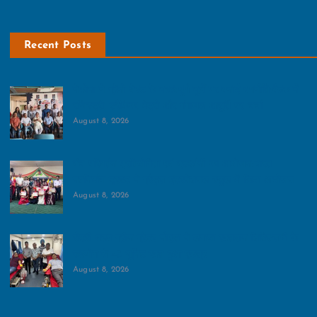
Recent Posts
नेफोमा ने ग्रेनो वेस्‍ट के महत्‍वपूर्ण मुद्दों पर बनाई रणनीति:बैठक में
रजिस्ट्री, ट्रैफिक, मेट्रो और गंगाजल आपूर्ति पर चर्चा
August 8, 2026
पंच परिवर्तन प्रतियोगिता एवं प्रदर्शनी का आयोजन:भारत
नवनिर्माण ट्रस्ट ने ग्रैड्स इंटरनेशनल स्कूल में किया आयोजन
August 8, 2026
रोटरी क्लब ग्रीन ग्रेटर नोएडा ने लगाया रक्तदान शिविर:सभी के
सहयोग से 45 यूनिट रक्त हुआ एकत्र
August 8, 2026