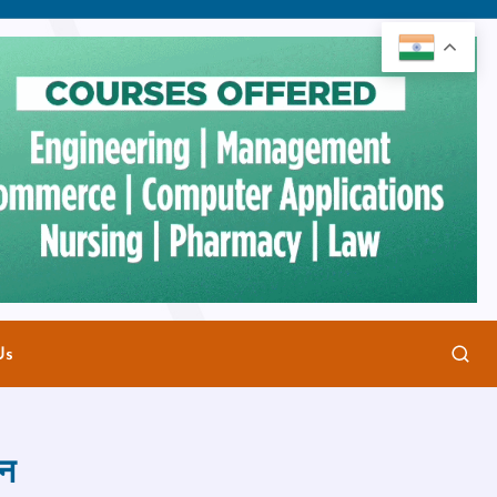
Us
लन