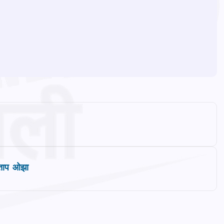
रताप ओझा