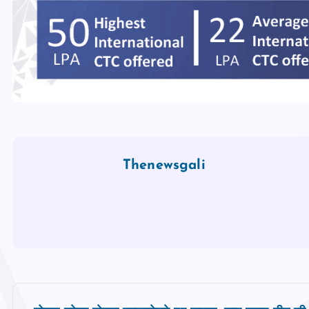
Thenewsgali
P