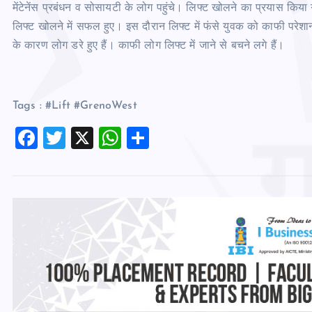
मेंटेनेंस प्रबंधन व सोसायटी के लोग पहुंचे। लिफ्ट खोलने का प्रयास किय
लिफ्ट खोलने में सफल हुए। इस दौरान लिफ्ट में फंसे युवक को काफी परेश
के कारण लोग डरे हुए हैं। काफी लोग लिफ्ट में जाने से बचने लगे हैं।
Tags : #Lift #GrenoWest
F
T
X
W
S
a
wi
h
h
c
tt
at
ar
e
er
s
e
b
A
o
p
o
p
k