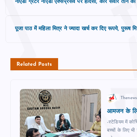
नोएडा ग्रेटर नोएडा एक्सप्रेसवे पर हादसा, कार सवार तीन की
o
s
पूजा पाठ में महिला मित्र ने ज्यादा खर्च कर दिए रूपये, पुरूष म
t
n
Related Posts
a
v
Thenews
आमजन के लिए
i
-स्टेडियम में कोच
g
बच्‍चों के लिए भ