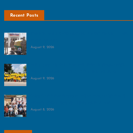
Recent Posts
निर्माणाधीन मकानों में चोरी करने वाले दो आरोपी गिरफ्तार, 37 लोहे
के पाइप हुए बरामद
August 9, 2026
बकाया भुगतान को लेकर फ्यूचर वर्ल्ड बिल्डर के खिलाफ मजदूरों-
ठेकेदारों का हल्लाबोल, तपती धूप में बैनर लेकर डटे रहे लोग
August 9, 2026
नेफोमा ने ग्रेनो वेस्‍ट के महत्‍वपूर्ण मुद्दों पर बनाई रणनीति:बैठक में
रजिस्ट्री, ट्रैफिक, मेट्रो और गंगाजल आपूर्ति पर चर्चा
August 8, 2026