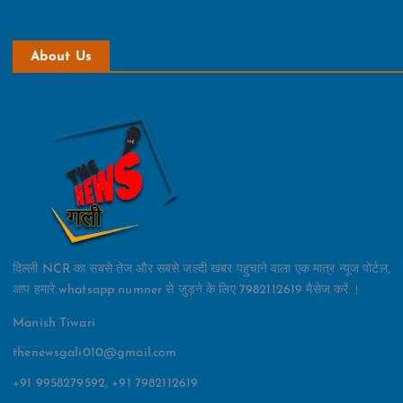
About Us
दिल्ली NCR का सबसे तेज और सबसे जल्दी खबर पहुचाने वाला एक मात्र न्यूज पोर्टल,
आप हमारे whatsapp numner से जुड़ने के लिए 7982112619 मैसेज करें ।
Manish Tiwari
thenewsgali010@gmail.com
+91 9958279592, +91 7982112619