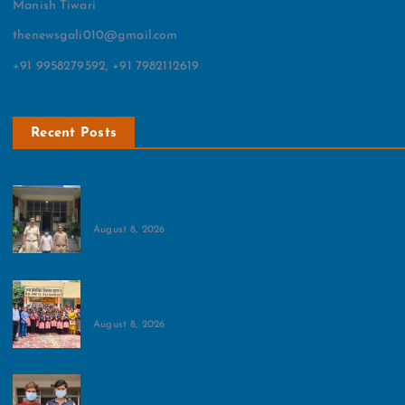
Manish Tiwari
thenewsgali010@gmail.com
+91 9958279592, +91 7982112619
Recent Posts
पत्नी की गैर इरादतन हत्या में शामिल पति पर कसा शिकंजा, विवाद
के दौरान हुई थी मौत
August 8, 2026
स्वास्थ्य, स्वच्छता एवं शिक्षा पर छात्राओं को किया जागरूक:उच्च
प्राथमिक विद्यालय झट्टा में हुआ कार्यक्रम
August 8, 2026
घर पर फायरिंग करने वाले दो आरोपी गिरफ्तार, टशन में दिया था
घटना को अंजाम