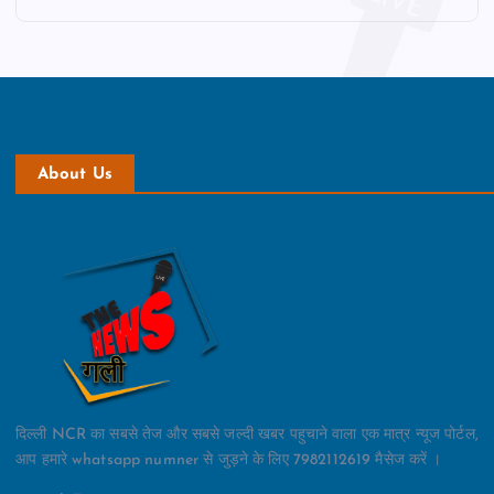
About Us
दिल्ली NCR का सबसे तेज और सबसे जल्दी खबर पहुचाने वाला एक मात्र न्यूज पोर्टल,
आप हमारे whatsapp numner से जुड़ने के लिए 7982112619 मैसेज करें ।