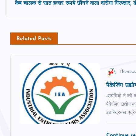
s
कैब चालक से सात हजार रूपये छीनने वाला दारोगा गिरफ्तार, डी
t
n
Related Posts
a
v
Thenews
पैकेजिंग उद्य
i
-उद्यमियों ने की
g
पैकेजिंग उद्योग 
इंडस्ट्रियल एंट्
a
Continue r