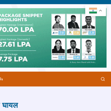
Us
न घायल