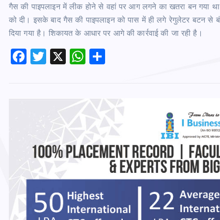
गैस की पाइपलाइन में लीक होने से वहां पर आग लगने का खतरा बन गया था। इस
को दी। इसके बाद गैस की पाइपलाइन को पास में ही लगे रेगुलेटर बटन से बं
दिया गया है। शिकायत के आधार पर आगे की कार्रवाई की जा रही है।
F
T
X
W
S
a
wi
h
h
c
tt
at
ar
e
er
s
e
b
A
o
p
o
p
k