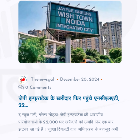
Thenewsgali
December 20, 2024
0 Comments
जेपी इन्फ्राटेक के खरीदार फिर पहुंचे एनसीएलएटी,
22...
द न्यूज गली, ग्रेटर नोएडा: जेपी इन्फ्राटेक की आवासीय
परियोजनाओं के 22,000 घर खरीदारों की उम्मीदें फिर एक बार
झटका खा गई है। सुरक्षा रियलटी द्वारा अधिग्रहण के बावजूद अभी