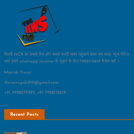
दिल्ली NCR का सबसे तेज और सबसे जल्दी खबर पहुचाने वाला एक मात्र न्यूज पोर्टल,
आप हमारे whatsapp numner से जुड़ने के लिए 7982112619 मैसेज करें ।
Manish Tiwari
thenewsgali010@gmail.com
+91 9958279592, +91 7982112619
Recent Posts
नेफोमा ने ग्रेनो वेस्‍ट के महत्‍वपूर्ण मुद्दों पर बनाई रणनीति:बैठक में