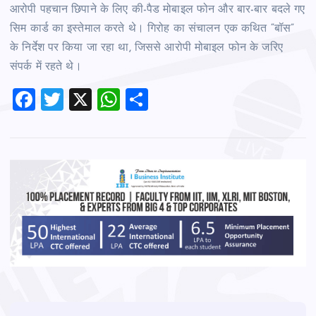
आरोपी पहचान छिपाने के लिए की-पैड मोबाइल फोन और बार-बार बदले गए
सिम कार्ड का इस्तेमाल करते थे। गिरोह का संचालन एक कथित “बॉस”
के निर्देश पर किया जा रहा था, जिससे आरोपी मोबाइल फोन के जरिए
संपर्क में रहते थे।
F
T
X
W
S
a
wi
h
h
c
tt
at
ar
e
er
s
e
b
A
o
p
o
p
k