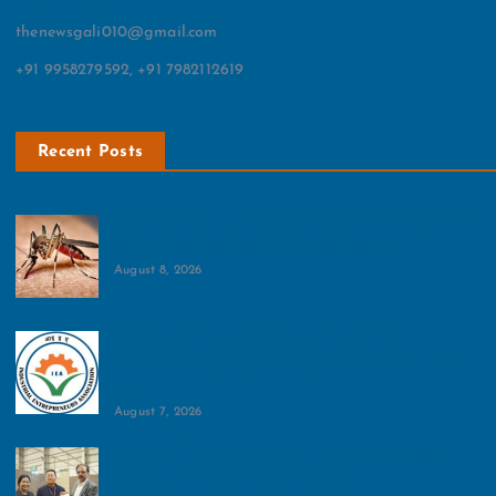
thenewsgali010@gmail.com
+91 9958279592, +91 7982112619
Recent Posts
बारिश के साथ ही बढ़ा डेंगू का प्रकोप, अगस्त के पहले सप्ताह में
तीन नए मरीज मिले, स्वास्थ्य विभाग अलर्ट मोड पर
August 8, 2026
पैकेजिंग उद्योग में इनवर्टेड जीएसटी समाप्त करने की
मांग:इंडस्ट्रियल एंट्रेपरेणुर्स एसोसिएशन ने वित्त मंत्री को लिखा
पत्र
August 7, 2026
भारी बारिश में भी दिखा हॉस्पिटैलिटी जगत का उत्साह:इंडिया
इंटरनेशनल हॉस्पिटैलिटी एक्सपो में जुटे लोग