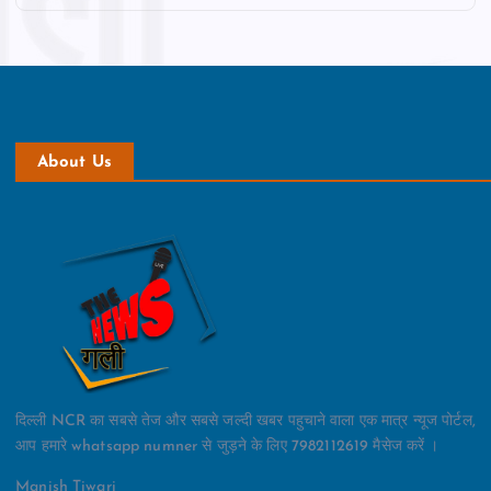
About Us
दिल्ली NCR का सबसे तेज और सबसे जल्दी खबर पहुचाने वाला एक मात्र न्यूज पोर्टल,
आप हमारे whatsapp numner से जुड़ने के लिए 7982112619 मैसेज करें ।
Manish Tiwari