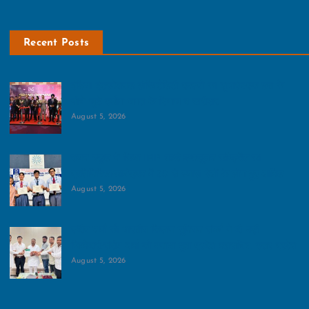
Recent Posts
इंडिया इंटरनेशनल हॉस्पिटैलिटी एक्सपो का शुभारंभ:एक छत के
नीचे जुटे उद्योग जगत के दिग्गज व खरीदार
August 5, 2026
रायन स्‍कूल ने किया IFIP वर्ल्ड इन्क्लूजन कॉन्फ्रेंस का
प्रतिनिधित्‍व:कार्यक्रम में 50 से ज्‍यादा देशों के लोग हुए शामिल
August 5, 2026
संदीप शर्मा को भारतीय किसान यूनियन संघर्ष ने दी बड़ी
जिम्‍मेदारी:संदीप शर्मा को बनाया युवा प्रदेश महासचिव, उत्तर प्रदेश
August 5, 2026