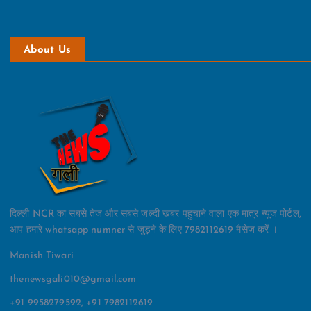
About Us
दिल्ली NCR का सबसे तेज और सबसे जल्दी खबर पहुचाने वाला एक मात्र न्यूज पोर्टल,
आप हमारे whatsapp numner से जुड़ने के लिए 7982112619 मैसेज करें ।
Manish Tiwari
thenewsgali010@gmail.com
+91 9958279592, +91 7982112619