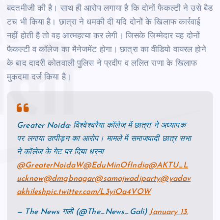
बदतमीजी की है। साथ ही आरोप लगाया है कि दोनों फैकल्‍टी ने उसे बैड
टच भी किया है। छात्रा ने धमकी दी यदि दोनों के खिलाफ कार्रवाई
नहीं होती है तो वह आत्‍महत्‍या कर लेगी। जिसके जिम्‍मेदार यह दोनों
फैकल्‍टी व कॉलेज का मैनेजमेंट होगा। छात्रा का वीडियो वायरल होने
के बाद दादरी कोतवाली पुलिस ने प्रदीप व ललित राणा के खिलाफ
मुकदमा दर्ज किया है।
Greater Noida: विश्वेश्वरैया कॉलेज में छात्रा ने अध्यापक
पर लगाया उत्पीड़न का आरोप। मामले में समाजवादी छात्र सभा
ने कॉलेज के गेट पर दिया धरना
@GreaterNoidaW
@EduMinOfIndia
@AKTU_L
ucknow
@dmgbnagar
@samajwadiparty
@yadav
akhilesh
pic.twitter.com/L3yiOa4VOW
— The News गली (@The_News_Gali)
January 13,